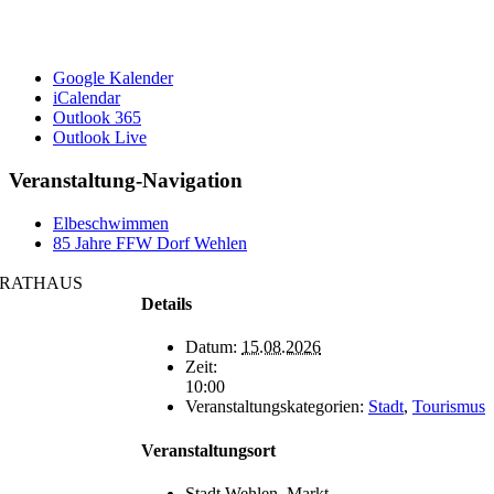
Google Kalender
iCalendar
Outlook 365
Outlook Live
Veranstaltung-Navigation
Elbeschwimmen
85 Jahre FFW Dorf Wehlen
RATHAUS
Details
Datum:
15.08.2026
Zeit:
10:00
Veranstaltungskategorien:
Stadt
,
Tourismus
Veranstaltungsort
Stadt Wehlen, Markt