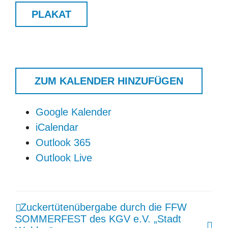
PLAKAT
ZUM KALENDER HINZUFÜGEN
Google Kalender
iCalendar
Outlook 365
Outlook Live
Finden Sie schnell, was
Zuckertütenübergabe durch die FFW
SOMMERFEST des KGV e.V. „Stadt
Sie suchen.