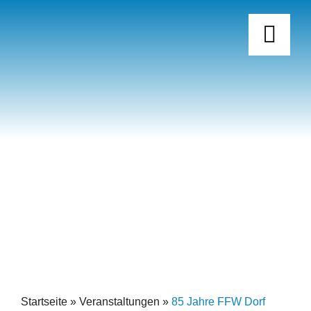
Skip
to
content
STARTSEITE
VISUELLE HILFE
STADT
EINFACHE SPRACHE
TOURISMUS
BARRIEREFREIHEITSERKLÄRUNG
ERLEBNISANGEBOTE
Startseite
»
Veranstaltungen
»
85 Jahre FFW Dorf