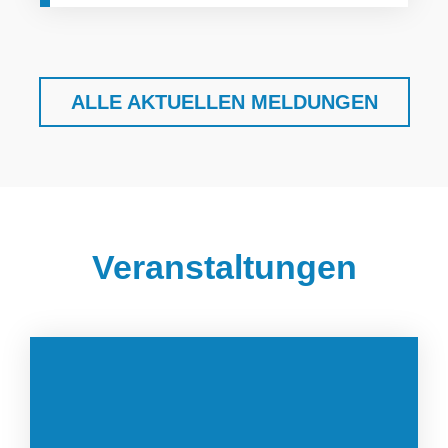
Finden Sie schnell, was
ALLE AKTUELLEN MELDUNGEN
Sie suchen.
Search
for:
Veranstaltungen