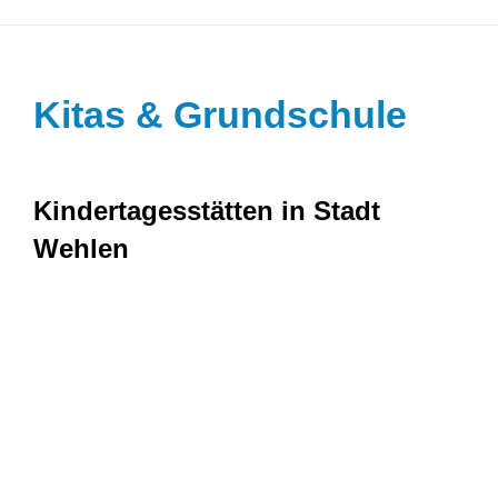
KONTAKT
BARRIEREFREIHEIT
Kitas & Grundschule
Search
for:
Kindertagesstätten in Stadt
Wehlen