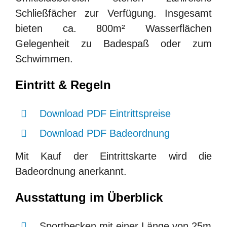
Schließfächer zur Verfügung. Insgesamt
bieten ca. 800m² Wasserflächen
Gelegenheit zu Badespaß oder zum
Schwimmen.
Finden Sie schnell, was
Eintritt & Regeln
Sie suchen.
Download PDF Eintrittspreise
Search
Download PDF Badeordnung
for:
Mit Kauf der Eintrittskarte wird die
Badeordnung anerkannt.
Ausstattung im Überblick
Sportbecken mit einer Länge von 25m