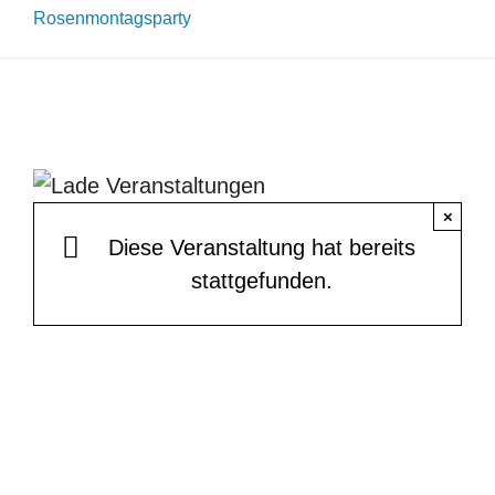
KONTAKT
Rosenmontagsparty
BARRIEREFREIHEIT
Search
for:
×
Diese Veranstaltung hat bereits
stattgefunden.