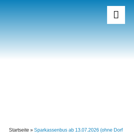
Skip
to
content
STARTSEITE
VISUELLE HILFE
STADT
EINFACHE SPRACHE
TOURISMUS
BARRIEREFREIHEITSERKLÄRUNG
ERLEBNISANGEBOTE
Startseite
»
Sparkassenbus ab 13.07.2026 (ohne Dorf